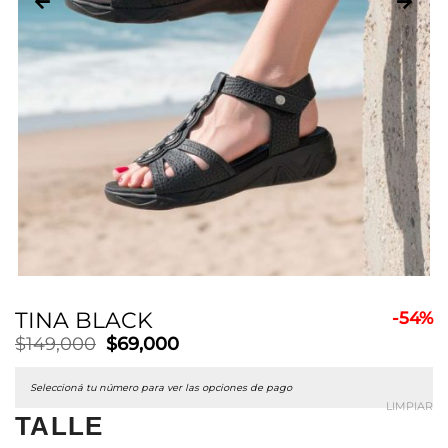
TINA BLACK
-54%
El
El
$
149,000
$
69,000
precio
precio
original
actual
Seleccioná tu número para ver las opciones de pago
era:
es:
LIMPIAR
$149,000.
$69,000.
TALLE