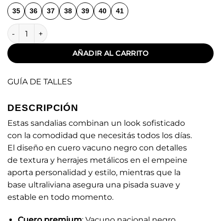
35
36
37
38
39
40
41
Tina Black cantidad
AÑADIR AL CARRITO
GUÍA DE TALLES
DESCRIPCIÓN
Estas sandalias combinan un look sofisticado
con la comodidad que necesitás todos los días.
El diseño en cuero vacuno negro con detalles
de textura y herrajes metálicos en el empeine
aporta personalidad y estilo, mientras que la
base ultraliviana asegura una pisada suave y
estable en todo momento.
Cuero premium
: Vacuno nacional negro,