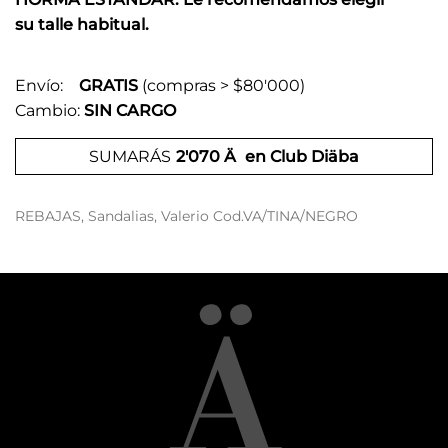
su talle habitual.
Envío:
GRATIS
(compras > $80'000)
Cambio:
SIN CARGO
SUMARÁS
2'070 Ä
en Club Diäba
REBAJAS
,
Sandalias
,
Valerio
Cod.VA/TINA/NEGRO