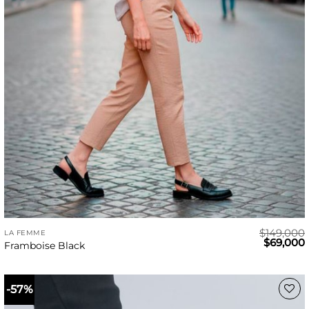
$
149,000
LA FEMME
El
E
$
69,000
Framboise Black
precio
original
era:
e
$149,000
-57%