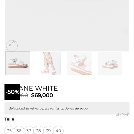
JHOANE WHITE
-50%
El
El
$
139,000
$
69,000
precio
precio
original
actual
Seleccioná tu número para ver las opciones de pago
era:
es:
$139,000.
$69,000.
LIMPIAR
Talle
35
36
37
38
39
40