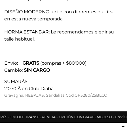
DISEÑO MODERNO lucilo con diferentes outfits
en esta nueva temporada
HORMA ESTANDAR: Le recomendamos elegir su
talle habitual.
Envío:
GRATIS
(compras > $80'000)
Cambio:
SIN CARGO
SUMARÁS
2'070 Ä
en Club Diäba
Gravagna
,
REBAJAS
,
Sandalias
Cod.GR3280/25BLCO
S - 15% OFF TRANSFERENCIA - OPCIÓN CONTRAREEMBOLSO - ENVÍO GRA